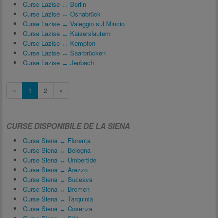
Curse Lazise ↔ Berlin
Curse Lazise ↔ Osnabrück
Curse Lazise ↔ Valeggio sul Mincio
Curse Lazise ↔ Kaiserslautern
Curse Lazise ↔ Kempten
Curse Lazise ↔ Saarbrücken
Curse Lazise ↔ Jenbach
«
1
2
»
CURSE DISPONIBILE DE LA SIENA
Curse Siena ↔ Florența
Curse Siena ↔ Bologna
Curse Siena ↔ Umbertide
Curse Siena ↔ Arezzo
Curse Siena ↔ Suceava
Curse Siena ↔ Bremen
Curse Siena ↔ Tarquinia
Curse Siena ↔ Cosenza