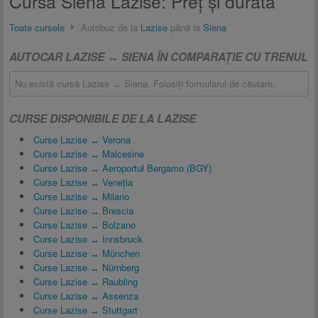
Cursă Siena Lazise: Preţ și durată
Toate cursele
Autobuz de la
Lazise
până la
Siena
AUTOCAR LAZISE ↔ SIENA ÎN COMPARAŢIE CU TRENUL
Nu există cursă Lazise ↔ Siena. Folosiţi formularul de căutare.
CURSE DISPONIBILE DE LA LAZISE
Curse Lazise ↔ Verona
Curse Lazise ↔ Malcesine
Curse Lazise ↔ Aeroportul Bergamo (BGY)
Curse Lazise ↔ Veneția
Curse Lazise ↔ Milano
Curse Lazise ↔ Brescia
Curse Lazise ↔ Bolzano
Curse Lazise ↔ Innsbruck
Curse Lazise ↔ München
Curse Lazise ↔ Nürnberg
Curse Lazise ↔ Raubling
Curse Lazise ↔ Assenza
Curse Lazise ↔ Stuttgart