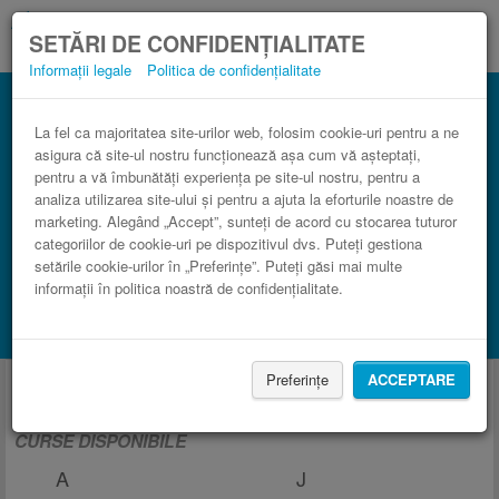
SETĂRI DE CONFIDENȚIALITATE
Informații legale
Politica de confidențialitate
La fel ca majoritatea site-urilor web, folosim cookie-uri pentru a ne
asigura că site-ul nostru funcționează așa cum vă așteptați,
pentru a vă îmbunătăți experiența pe site-ul nostru, pentru a
analiza utilizarea site-ului și pentru a ajuta la eforturile noastre de
marketing. Alegând „Accept”, sunteți de acord cu stocarea tuturor
categoriilor de cookie-uri pe dispozitivul dvs. Puteți gestiona
setările cookie-urilor în „Preferințe”. Puteți găsi mai multe
informații în politica noastră de confidențialitate.
CAUTĂ CURSĂ
Caută cazare cu Booking.com
Curse din şi spre Siena
Preferințe
ACCEPTARE
CURSE DISPONIBILE
A
J