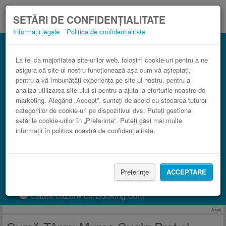
SETĂRI DE CONFIDENȚIALITATE
Informații legale
Politica de confidențialitate
Autocar Cugir Târgu Mureș în comparaţie
cu trenul.
La fel ca majoritatea site-urilor web, folosim cookie-uri pentru a ne
asigura că site-ul nostru funcționează așa cum vă așteptați,
3 paşi către un bilet de autocar ieftin.
pentru a vă îmbunătăți experiența pe site-ul nostru, pentru a
analiza utilizarea site-ului și pentru a ajuta la eforturile noastre de
marketing. Alegând „Accept”, sunteți de acord cu stocarea tuturor
categoriilor de cookie-uri pe dispozitivul dvs. Puteți gestiona
setările cookie-urilor în „Preferințe”. Puteți găsi mai multe
informații în politica noastră de confidențialitate.
Preferințe
ACCEPTARE
CAUTĂ CURSĂ
Caută cazare cu Booking.com
Anunţ