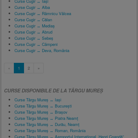
Curse Cugir ↔ Iași
Curse Cugir ↔ Alba
Curse Cugir ↔ Râmnicu Vâlcea
Curse Cugir ↔ Călan
Curse Cugir ↔ Mediaș
Curse Cugir ↔ Abrud
Curse Cugir ↔ Sebeș
Curse Cugir ↔ Câmpeni
Curse Cugir ↔ Deva, România
«
1
2
»
CURSE DISPONIBILE DE LA TÂRGU MUREȘ
Curse Târgu Mureș ↔ Iași
Curse Târgu Mureș ↔ București
Curse Târgu Mureș ↔ Brașov
Curse Târgu Mureș ↔ Piatra Neamț
Curse Târgu Mureș ↔ Durău, Neamț
Curse Târgu Mureș ↔ Roman, România
Curse Târgu Mureș ↔ Aeroportul Internațional „Henri Coandă”