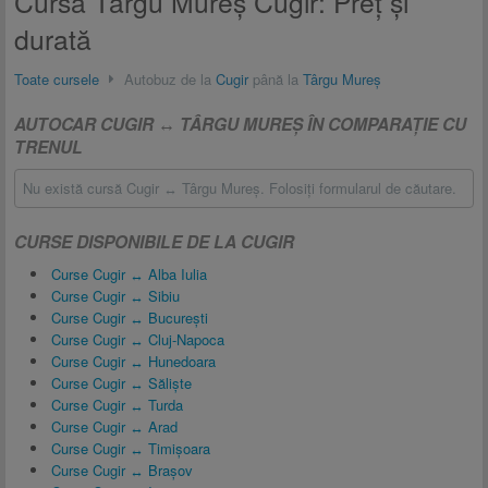
Cursă Târgu Mureș Cugir: Preţ și
durată
Toate cursele
Autobuz de la
Cugir
până la
Târgu Mureș
AUTOCAR CUGIR ↔ TÂRGU MUREȘ ÎN COMPARAŢIE CU
TRENUL
Nu există cursă Cugir ↔ Târgu Mureș. Folosiţi formularul de căutare.
CURSE DISPONIBILE DE LA CUGIR
Curse Cugir ↔ Alba Iulia
Curse Cugir ↔ Sibiu
Curse Cugir ↔ București
Curse Cugir ↔ Cluj-Napoca
Curse Cugir ↔ Hunedoara
Curse Cugir ↔ Săliște
Curse Cugir ↔ Turda
Curse Cugir ↔ Arad
Curse Cugir ↔ Timișoara
Curse Cugir ↔ Brașov