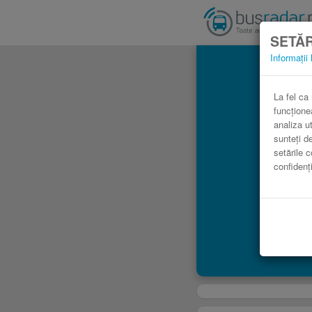
SETĂR
Informații 
Au
La fel ca
funcțione
analiza ut
sunteți d
setările c
confidenți