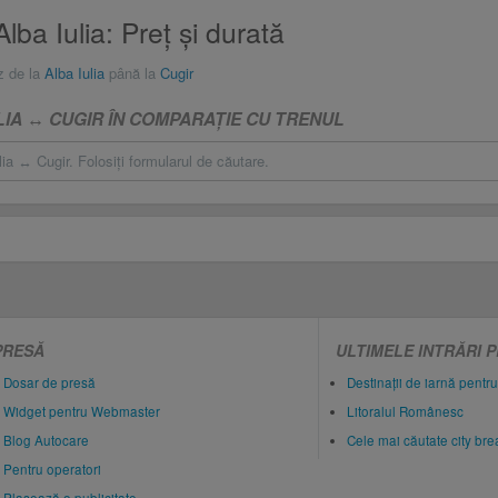
lba Iulia: Preţ și durată
z de la
Alba Iulia
până la
Cugir
LIA ↔ CUGIR ÎN COMPARAŢIE CU TRENUL
ia ↔ Cugir. Folosiţi formularul de căutare.
PRESĂ
ULTIMELE INTRĂRI 
Dosar de presă
Destinații de iarnă pentru
Widget pentru Webmaster
Litoralul Românesc
Blog Autocare
Cele mai căutate city br
Pentru operatori