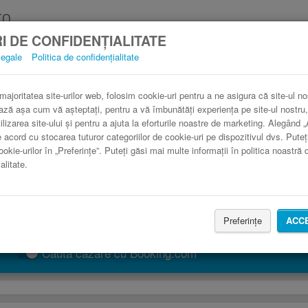
I DE CONFIDENȚIALITATE
legale
Politica de confidențialitate
tocar Alba Iulia Cugir în comparaţie cu tren
3 paşi către un bilet de autocar ieftin.
 majoritatea site-urilor web, folosim cookie-uri pentru a ne asigura că site-ul no
ază așa cum vă așteptați, pentru a vă îmbunătăți experiența pe site-ul nostru,
ilizarea site-ului și pentru a ajuta la eforturile noastre de marketing. Alegând 
e acord cu stocarea tuturor categoriilor de cookie-uri pe dispozitivul dvs. Puteț
ookie-urilor în „Preferințe”. Puteți găsi mai multe informații în politica noastră 
alitate.
Preferințe
ACC
CAUTĂ CURSĂ
Caută cazare cu Booking.com