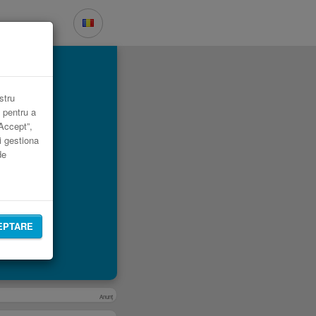
ul.
stru
 pentru a
„Accept”,
i gestiona
de
EPTARE
Anunţ