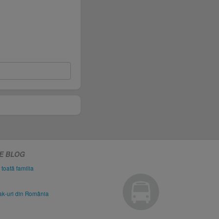
PE BLOG
 toată familia
eak-uri din România