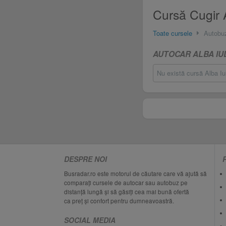
Cursă Cugir A
Toate cursele
Autobu
AUTOCAR ALBA IU
Nu există cursă Alba Iul
DESPRE NOI
Busradar.ro este motorul de căutare care vă ajută să
comparați cursele de autocar sau autobuz pe
distanță lungă și să găsiți cea mai bună ofertă
ca preț și confort pentru dumneavoastră.
SOCIAL MEDIA