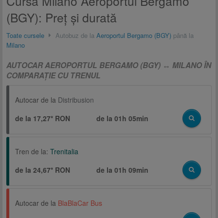
Cursă Milano Aeroportul Bergamo
(BGY): Preţ și durată
Toate cursele
Autobuz de la
Aeroportul Bergamo (BGY)
până la
Milano
AUTOCAR AEROPORTUL BERGAMO (BGY) ↔ MILANO ÎN
COMPARAŢIE CU TRENUL
Autocar de la
Distribusion
de la 17,27* RON
de la
01h 05min
Tren de la:
Trenitalia
de la 24,67* RON
de la
01h 09min
Autocar de la
BlaBlaCar Bus