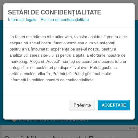
SETĂRI DE CONFIDENȚIALITATE
Informații legale
Politica de confidențialitate
Autocar Aeroportul Bergamo (BGY)
Milano în comparaţie cu trenul.
La fel ca majoritatea site-urilor web, folosim cookie-uri pentru a ne
asigura că site-ul nostru funcționează așa cum vă așteptați,
3 paşi către un bilet de autocar ieftin.
pentru a vă îmbunătăți experiența pe site-ul nostru, pentru a
analiza utilizarea site-ului și pentru a ajuta la eforturile noastre de
marketing. Alegând „Accept”, sunteți de acord cu stocarea tuturor
categoriilor de cookie-uri pe dispozitivul dvs. Puteți gestiona
setările cookie-urilor în „Preferințe”. Puteți găsi mai multe
informații în politica noastră de confidențialitate.
Preferințe
ACCEPTARE
CAUTĂ CURSĂ
Caută cazare cu Booking.com
Anunţ