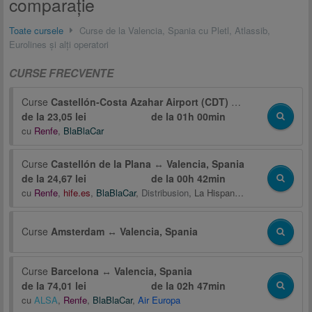
comparaţie
Toate cursele
Curse de la Valencia, Spania cu Pletl, Atlassib,
Eurolines și alți operatori
CURSE FRECVENTE
Curse
Castellón-Costa Azahar Airport (CDT)
↔
Valencia, Span
de la 23,05 lei
de la
01h 00min
cu
Renfe
,
BlaBlaCar
Curse
Castellón de la Plana
↔
Valencia, Spania
de la 24,67 lei
de la
00h 42min
cu
Renfe
,
hife.es
,
BlaBlaCar
,
Distribusion
,
La Hispano de Fuentes-en-Segures, S.A. (HIFE)
Curse
Amsterdam
↔
Valencia, Spania
Curse
Barcelona
↔
Valencia, Spania
de la 74,01 lei
de la
02h 47min
cu
ALSA
,
Renfe
,
BlaBlaCar
,
Air Europa