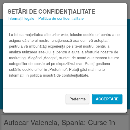
SETĂRI DE CONFIDENȚIALITATE
Informații legale
Politica de confidențialitate
Curse Valencia, Spania
3 paşi către un bilet de autocar ieftin.
La fel ca majoritatea site-urilor web, folosim cookie-uri pentru a ne
asigura că site-ul nostru funcționează așa cum vă așteptați,
pentru a vă îmbunătăți experiența pe site-ul nostru, pentru a
analiza utilizarea site-ului și pentru a ajuta la eforturile noastre de
marketing. Alegând „Accept”, sunteți de acord cu stocarea tuturor
categoriilor de cookie-uri pe dispozitivul dvs. Puteți gestiona
setările cookie-urilor în „Preferințe”. Puteți găsi mai multe
informații în politica noastră de confidențialitate.
CAUTĂ CURSĂ
Preferințe
ACCEPTARE
Caută cazare cu Booking.com
Anunţ
Autocar Valencia, Spania: Curse în