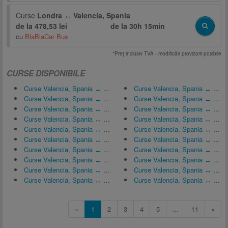
Curse
Londra
↔
Valencia, Spania
de la 478,53 lei
de la
30h 15min
cu
BlaBlaCar Bus
*Preţ inclusiv TVA - modificări provizorii posibile
CURSE DISPONIBILE
Curse Valencia, Spania ↔ Castellón-Costa Azahar Airport (CDT)
Curse Valencia, Spania ↔ Roma
Curse Valencia, Spania ↔ Castellón de la Plana
Curse Valencia, Spania ↔ Pitești
Curse Valencia, Spania ↔ Amsterdam
Curse Valencia, Spania ↔ Tulcea
Curse Valencia, Spania ↔ Barcelona
Curse Valencia, Spania ↔ Timișoara
Curse Valencia, Spania ↔ Londra
Curse Valencia, Spania ↔ A Coruña
Curse Valencia, Spania ↔ Logroño
Curse Valencia, Spania ↔ Veneția
Curse Valencia, Spania ↔ Alicante
Curse Valencia, Spania ↔ Chișinău
Curse Valencia, Spania ↔ Benidorm
Curse Valencia, Spania ↔ Vila Real, Portugalia
Curse Valencia, Spania ↔ Frankfurt pe Main
Curse Valencia, Spania ↔ Oradea
Curse Valencia, Spania ↔ Ploiești
Curse Valencia, Spania ↔ Wolin, Polonia
«
1
2
3
4
5
...
11
»