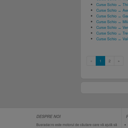
Curse Schio ↔ Th
Curse Schio ↔ Aer
Curse Schio ↔ Ga
Curse Schio ↔ Mil
Curse Schio ↔ Vero
Curse Schio ↔ Trev
Curse Schio ↔ Va
«
1
2
»
DESPRE NOI
Busradar.ro este motorul de căutare care vă ajută să