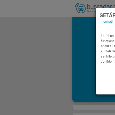
SETĂR
Informații 
La fel ca
funcțione
analiza ut
sunteți d
setările c
confidenți