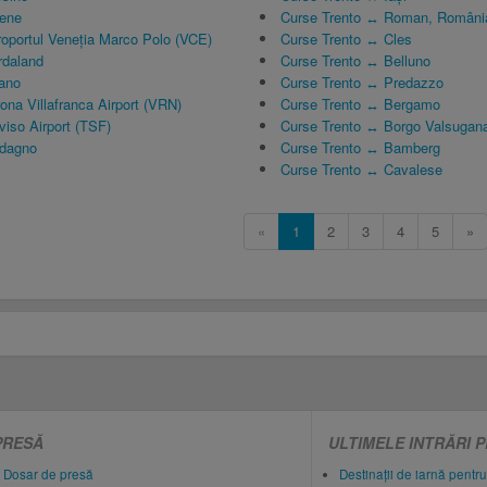
iene
Curse Trento ↔ Roman, Români
oportul Veneția Marco Polo (VCE)
Curse Trento ↔ Cles
rdaland
Curse Trento ↔ Belluno
ano
Curse Trento ↔ Predazzo
na Villafranca Airport (VRN)
Curse Trento ↔ Bergamo
iso Airport (TSF)
Curse Trento ↔ Borgo Valsugan
ldagno
Curse Trento ↔ Bamberg
Curse Trento ↔ Cavalese
«
1
2
3
4
5
»
PRESĂ
ULTIMELE INTRĂRI 
Dosar de presă
Destinații de iarnă pentru