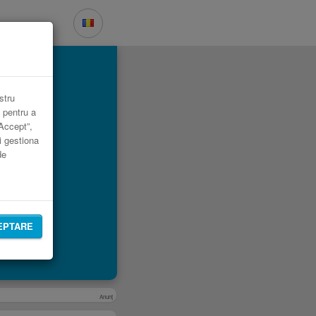
.
stru
 pentru a
„Accept”,
i gestiona
de
EPTARE
Anunţ