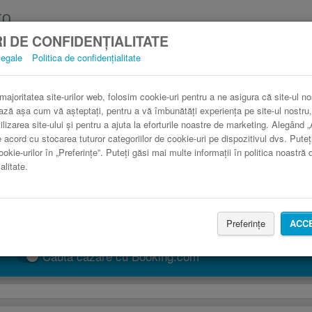
I DE CONFIDENȚIALITATE
legale
Politica de confidențialitate
Autocar Schio Trento în comparaţie cu trenul
3 paşi către un bilet de autocar ieftin.
 majoritatea site-urilor web, folosim cookie-uri pentru a ne asigura că site-ul no
ază așa cum vă așteptați, pentru a vă îmbunătăți experiența pe site-ul nostru,
ilizarea site-ului și pentru a ajuta la eforturile noastre de marketing. Alegând 
e acord cu stocarea tuturor categoriilor de cookie-uri pe dispozitivul dvs. Puteț
ookie-urilor în „Preferințe”. Puteți găsi mai multe informații în politica noastră 
alitate.
Preferințe
ACC
CAUTĂ CURSĂ
Caută cazare cu Booking.com