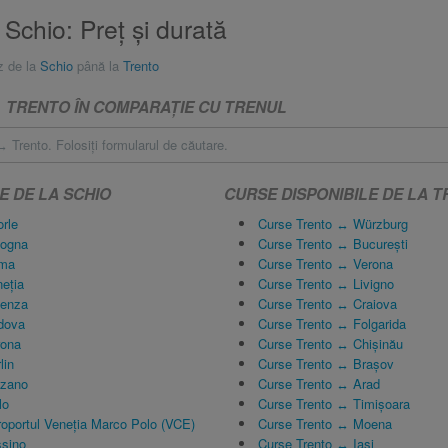
Schio: Preţ și durată
z de la
Schio
până la
Trento
 TRENTO ÎN COMPARAŢIE CU TRENUL
 Trento. Folosiţi formularul de căutare.
E DE LA SCHIO
CURSE DISPONIBILE DE LA 
rle
Curse Trento ↔ Würzburg
logna
Curse Trento ↔ București
oma
Curse Trento ↔ Verona
eția
Curse Trento ↔ Livigno
cenza
Curse Trento ↔ Craiova
dova
Curse Trento ↔ Folgarida
rona
Curse Trento ↔ Chișinău
lin
Curse Trento ↔ Brașov
lzano
Curse Trento ↔ Arad
lo
Curse Trento ↔ Timișoara
oportul Veneția Marco Polo (VCE)
Curse Trento ↔ Moena
ssino
Curse Trento ↔ Iași