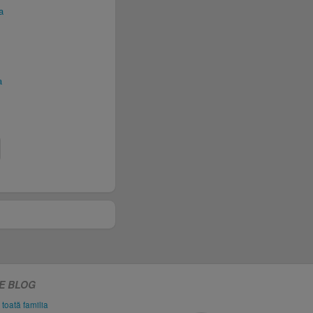
a
a
PE BLOG
 toată familia