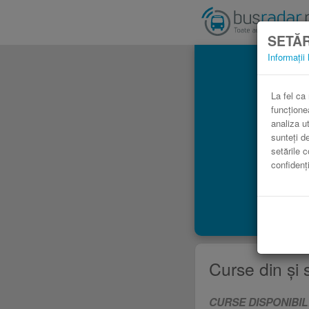
SETĂR
Informații 
La fel ca
funcțione
analiza ut
sunteți d
setările c
confidenți
Curse din şi 
CURSE DISPONIBIL