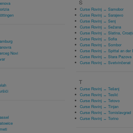
S
Genova
orizia
Curse Rovinj ↔ Samobor
öttingen
Curse Rovinj ↔ Sarajevo
Curse Rovinj ↔ Senj
Curse Rovinj ↔ Sežana
Curse Rovinj ↔ Slatina, Croaţi
Curse Rovinj ↔ Sofia
Hamburg
Curse Rovinj ↔ Sombor
anovra
Curse Rovinj ↔ Spittal an der
erceg Novi
Curse Rovinj ↔ Stara Pazova
var
Curse Rovinj ↔ Svetvinčenat
T
elah
Curse Rovinj ↔ Tešanj
ršići
Curse Rovinj ↔ Teslić
Curse Rovinj ↔ Tetovo
Curse Rovinj ↔ Tinjan
Curse Rovinj ↔ Tomislavgrad
assel
Curse Rovinj ↔ Torino
atowice
meti