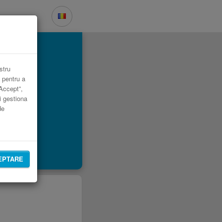
stru
 pentru a
„Accept”,
i gestiona
de
EPTARE