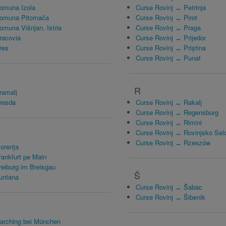
omuna Izola
Curse Rovinj ↔ Petrinja
Comuna Pitomača
Curse Rovinj ↔ Pirot
muna Višnjan, Istria
Curse Rovinj ↔ Praga
racovia
Curse Rovinj ↔ Prijedor
res
Curse Rovinj ↔ Priștina
Curse Rovinj ↔ Punat
R
ramalj
resda
Curse Rovinj ↔ Rakalj
Curse Rovinj ↔ Regensburg
Curse Rovinj ↔ Rimini
Curse Rovinj ↔ Rovinjsko Sel
Curse Rovinj ↔ Rzeszów
orența
ankfurt pe Main
eiburg im Breisgau
Š
untana
Curse Rovinj ↔ Šabac
Curse Rovinj ↔ Šibenik
arching bei München