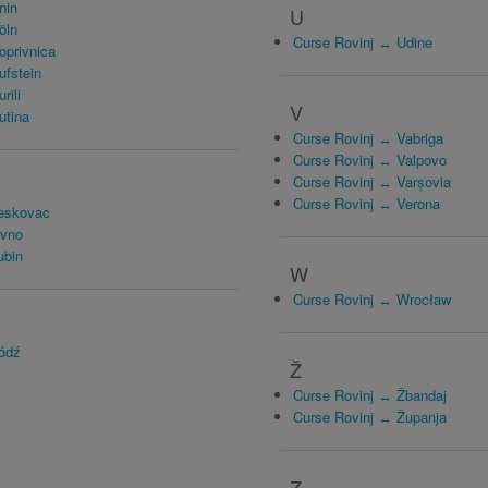
nin
U
öln
Curse Rovinj ↔ Udine
oprivnica
ufstein
rili
V
utina
Curse Rovinj ↔ Vabriga
Curse Rovinj ↔ Valpovo
Curse Rovinj ↔ Varșovia
Curse Rovinj ↔ Verona
Leskovac
ivno
ubin
W
Curse Rovinj ↔ Wrocław
ódź
Ž
Curse Rovinj ↔ Žbandaj
Curse Rovinj ↔ Županja
Z