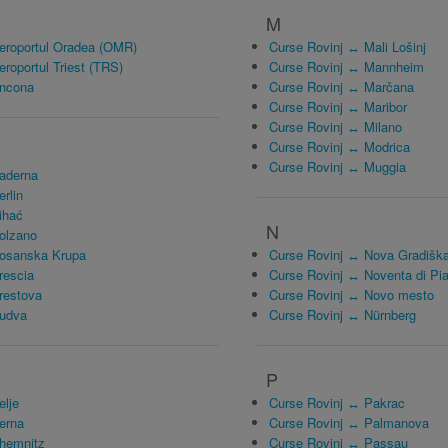
M
eroportul Oradea (OMR)
Curse Rovinj ↔ Mali Lošinj
roportul Triest (TRS)
Curse Rovinj ↔ Mannheim
Ancona
Curse Rovinj ↔ Marčana
Curse Rovinj ↔ Maribor
Curse Rovinj ↔ Milano
Curse Rovinj ↔ Modrica
Curse Rovinj ↔ Muggia
aderna
rlin
ihać
N
olzano
Bosanska Krupa
Curse Rovinj ↔ Nova Gradišk
rescia
Curse Rovinj ↔ Noventa di Pi
restova
Curse Rovinj ↔ Novo mesto
Budva
Curse Rovinj ↔ Nürnberg
P
elje
Curse Rovinj ↔ Pakrac
erna
Curse Rovinj ↔ Palmanova
hemnitz
Curse Rovinj ↔ Passau