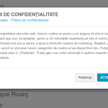
I DE CONFIDENȚIALITATE
legale
Politica de confidențialitate
 majoritatea site-urilor web, folosim cookie-uri pentru a ne asigura că site-ul no
ază așa cum vă așteptați, pentru a vă îmbunătăți experiența pe site-ul nostru,
ilizarea site-ului și pentru a ajuta la eforturile noastre de marketing. Alegând 
e acord cu stocarea tuturor categoriilor de cookie-uri pe dispozitivul dvs. Puteț
ookie-urilor în „Preferințe”. Puteți găsi mai multe informații în politica noastră 
alitate.
CAUTĂ CURSĂ
Caută cazare cu Booking.com
Preferințe
ACC
spre Rovinj
E