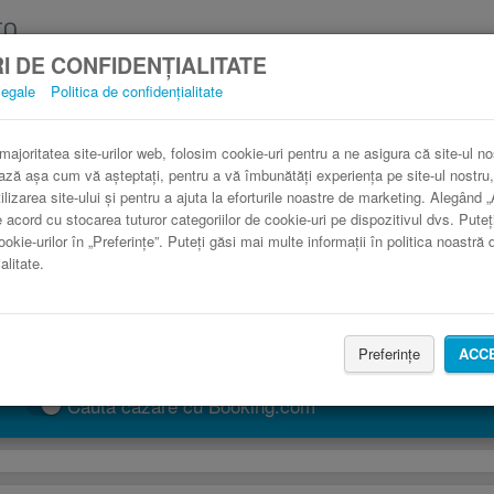
I DE CONFIDENȚIALITATE
legale
Politica de confidențialitate
Curse Portbou
3 paşi către un bilet de autocar ieftin.
 majoritatea site-urilor web, folosim cookie-uri pentru a ne asigura că site-ul no
ază așa cum vă așteptați, pentru a vă îmbunătăți experiența pe site-ul nostru,
ilizarea site-ului și pentru a ajuta la eforturile noastre de marketing. Alegând 
e acord cu stocarea tuturor categoriilor de cookie-uri pe dispozitivul dvs. Puteț
ookie-urilor în „Preferințe”. Puteți găsi mai multe informații în politica noastră 
alitate.
Preferințe
ACC
CAUTĂ CURSĂ
Caută cazare cu Booking.com