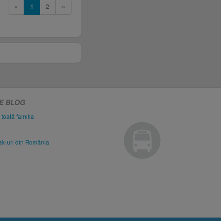
«
1
2
»
PE BLOG
 toată familia
eak-uri din România