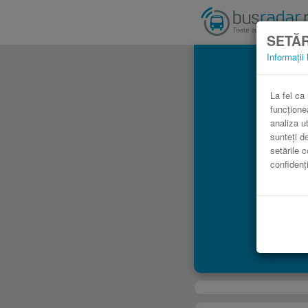
SETĂR
Informații 
La fel ca
funcțione
analiza ut
sunteți d
setările c
confidenți