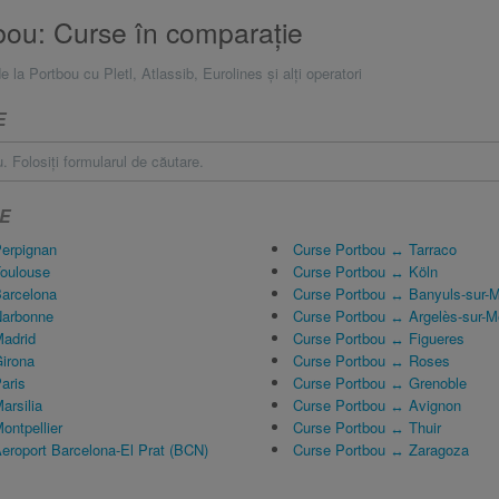
bou: Curse în comparaţie
e la Portbou cu Pletl, Atlassib, Eurolines și alți operatori
E
. Folosiţi formularul de căutare.
E
erpignan
Curse Portbou ↔ Tarraco
oulouse
Curse Portbou ↔ Köln
arcelona
Curse Portbou ↔ Banyuls-sur-
Narbonne
Curse Portbou ↔ Argelès-sur-M
adrid
Curse Portbou ↔ Figueres
irona
Curse Portbou ↔ Roses
aris
Curse Portbou ↔ Grenoble
arsilia
Curse Portbou ↔ Avignon
ontpellier
Curse Portbou ↔ Thuir
eroport Barcelona-El Prat (BCN)
Curse Portbou ↔ Zaragoza