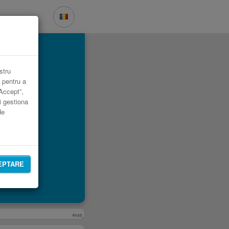
stru
 pentru a
„Accept”,
i gestiona
de
EPTARE
Anunţ