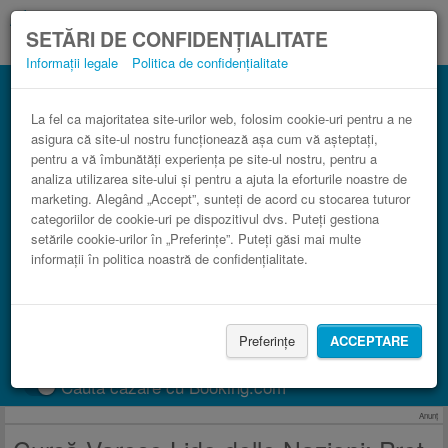
SETĂRI DE CONFIDENȚIALITATE
Informații legale
Politica de confidențialitate
Autocar Lido delle Nazioni Varese în
comparaţie cu trenul.
La fel ca majoritatea site-urilor web, folosim cookie-uri pentru a ne
asigura că site-ul nostru funcționează așa cum vă așteptați,
3 paşi către un bilet de autocar ieftin.
pentru a vă îmbunătăți experiența pe site-ul nostru, pentru a
analiza utilizarea site-ului și pentru a ajuta la eforturile noastre de
marketing. Alegând „Accept”, sunteți de acord cu stocarea tuturor
categoriilor de cookie-uri pe dispozitivul dvs. Puteți gestiona
setările cookie-urilor în „Preferințe”. Puteți găsi mai multe
informații în politica noastră de confidențialitate.
Preferințe
ACCEPTARE
CAUTĂ CURSĂ
Caută cazare cu Booking.com
Anunţ