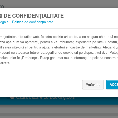
I DE CONFIDENȚIALITATE
legale
Politica de confidențialitate
utocar Honfleur Malo în comparaţie cu trenu
3 paşi către un bilet de autocar ieftin.
 majoritatea site-urilor web, folosim cookie-uri pentru a ne asigura că site-ul no
ază așa cum vă așteptați, pentru a vă îmbunătăți experiența pe site-ul nostru,
ilizarea site-ului și pentru a ajuta la eforturile noastre de marketing. Alegând 
e acord cu stocarea tuturor categoriilor de cookie-uri pe dispozitivul dvs. Puteț
ookie-urilor în „Preferințe”. Puteți găsi mai multe informații în politica noastră 
alitate.
Preferințe
ACC
CAUTĂ CURSĂ
Caută cazare cu Booking.com