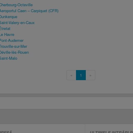
herbourg-Octeville
eroportul Caen – Carpiquet (CFR)
Dunkerque
aint-Valery-en-Caux
tretat
Le Havre
 Pont-Audemer
rouville-sur-Mer
éville-lès-Rouen
Saint-Malo
«
1
»
PRESĂ
ULTIMELE INTRĂRI 