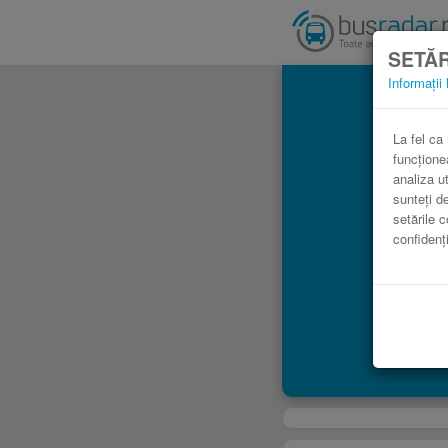
SETĂR
Informații 
A
La fel ca
funcțione
analiza ut
sunteți d
setările c
confidenți