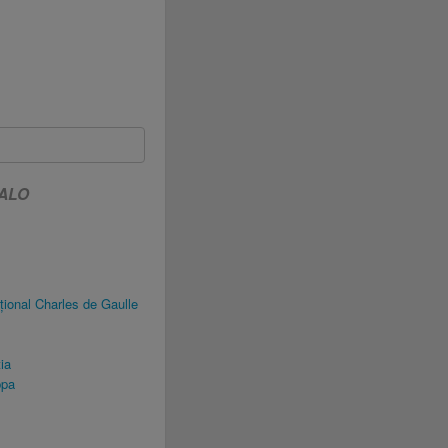
MALO
țional Charles de Gaulle
ia
ppa