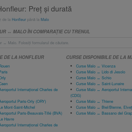
nfleur: Preţ și durată
z de la
Honfleur
până la
Malo
R ↔ MALO ÎN COMPARAŢIE CU TRENUL
r ↔ Malo. Folosiţi formularul de căutare.
LE DE LA HONFLEUR
CURSE DISPONIBILE DE LA 
 Rouen
Curse Malo ↔ Vicenza
Paris
Curse Malo ↔ Lido di Jesolo
Orly
Curse Malo ↔ Schio
Caen
Curse Malo ↔ Saint-Lunaire
eroportul Internațional Charles de
Curse Malo ↔ Aeroportul Interna
(CDG)
eroportul Paris-Orly (ORY)
Curse Malo ↔ Thiene
Le Mont-Saint-Michel
Curse Malo ↔ Biel/Bienne, Elveţ
eroportul Paris-Beauvais-Tillé (BVA)
Curse Malo ↔ Bassano del Gra
Le Havre
eroportul Internațional Charles de