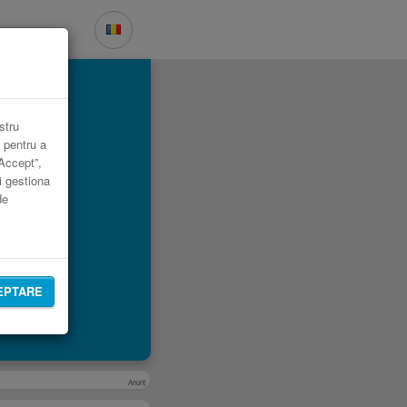
l.
stru
 pentru a
„Accept”,
i gestiona
de
EPTARE
Anunţ