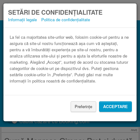
SETĂRI DE CONFIDENȚIALITATE
Informații legale
Politica de confidențialitate
Autocar Girona Manresa în comparaţie cu
trenul.
La fel ca majoritatea site-urilor web, folosim cookie-uri pentru a ne
asigura că site-ul nostru funcționează așa cum vă așteptați,
3 paşi către un bilet de autocar ieftin.
pentru a vă îmbunătăți experiența pe site-ul nostru, pentru a
analiza utilizarea site-ului și pentru a ajuta la eforturile noastre de
marketing. Alegând „Accept”, sunteți de acord cu stocarea tuturor
categoriilor de cookie-uri pe dispozitivul dvs. Puteți gestiona
setările cookie-urilor în „Preferințe”. Puteți găsi mai multe
informații în politica noastră de confidențialitate.
Preferințe
ACCEPTARE
CAUTĂ CURSĂ
Caută cazare cu Booking.com
Anunţ