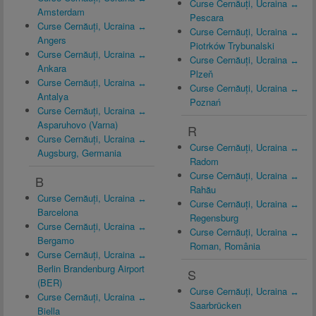
Curse Cernăuți, Ucraina ↔
Amsterdam
Pescara
Curse Cernăuți, Ucraina ↔
Curse Cernăuți, Ucraina ↔
Angers
Piotrków Trybunalski
Curse Cernăuți, Ucraina ↔
Curse Cernăuți, Ucraina ↔
Ankara
Plzeň
Curse Cernăuți, Ucraina ↔
Curse Cernăuți, Ucraina ↔
Antalya
Poznań
Curse Cernăuți, Ucraina ↔
Asparuhovo (Varna)
R
Curse Cernăuți, Ucraina ↔
Curse Cernăuți, Ucraina ↔
Augsburg, Germania
Radom
Curse Cernăuți, Ucraina ↔
B
Rahău
Curse Cernăuți, Ucraina ↔
Curse Cernăuți, Ucraina ↔
Barcelona
Regensburg
Curse Cernăuți, Ucraina ↔
Curse Cernăuți, Ucraina ↔
Bergamo
Roman, România
Curse Cernăuți, Ucraina ↔
Berlin Brandenburg Airport
S
(BER)
Curse Cernăuți, Ucraina ↔
Curse Cernăuți, Ucraina ↔
Saarbrücken
Biella