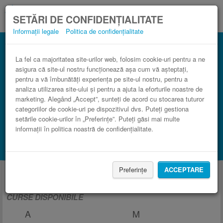
SETĂRI DE CONFIDENȚIALITATE
Informații legale
Politica de confidențialitate
La fel ca majoritatea site-urilor web, folosim cookie-uri pentru a ne
asigura că site-ul nostru funcționează așa cum vă așteptați,
pentru a vă îmbunătăți experiența pe site-ul nostru, pentru a
analiza utilizarea site-ului și pentru a ajuta la eforturile noastre de
marketing. Alegând „Accept”, sunteți de acord cu stocarea tuturor
categoriilor de cookie-uri pe dispozitivul dvs. Puteți gestiona
setările cookie-urilor în „Preferințe”. Puteți găsi mai multe
informații în politica noastră de confidențialitate.
CAUTĂ CURSĂ
Caută cazare cu Booking.com
Curse din şi spre Cernăuți, Ucraina
Preferințe
ACCEPTARE
CURSE DISPONIBILE
A
M