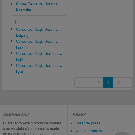
Curse Cernăuți, Ucraina ↔
Koszalin
L
Curse Cernăuți, Ucraina ↔
Leipzig
Curse Cernăuți, Ucraina ↔
Londra
Curse Cernăuți, Ucraina ↔
Luțk
Curse Cernăuți, Ucraina ↔
Lyon
«
1
2
3
4
»
DESPRE NOI
PRESĂ
Busradar.ro este motorul de căutare
Dosar de presă
care vă ajută să comparați cursele
Widget pentru Webmaster
de autocar sau autobuz pe distanță