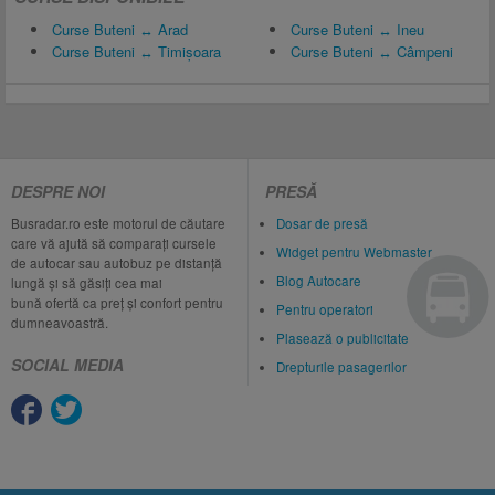
Curse Buteni ↔ Arad
Curse Buteni ↔ Ineu
Curse Buteni ↔ Timișoara
Curse Buteni ↔ Câmpeni
DESPRE NOI
PRESĂ
Busradar.ro este motorul de căutare
Dosar de presă
care vă ajută să comparați cursele
Widget pentru Webmaster
de autocar sau autobuz pe distanță
Blog Autocare
lungă și să găsiți cea mai
bună ofertă ca preț și confort pentru
Pentru operatori
dumneavoastră.
Plasează o publicitate
SOCIAL MEDIA
Drepturile pasagerilor