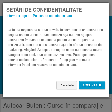
SETĂRI DE CONFIDENȚIALITATE
Informații legale
Politica de confidențialitate
Curse Buteni
3 paşi către un bilet de autocar ieftin.
La fel ca majoritatea site-urilor web, folosim cookie-uri pentru a ne
asigura că site-ul nostru funcționează așa cum vă așteptați,
pentru a vă îmbunătăți experiența pe site-ul nostru, pentru a
analiza utilizarea site-ului și pentru a ajuta la eforturile noastre de
marketing. Alegând „Accept”, sunteți de acord cu stocarea tuturor
categoriilor de cookie-uri pe dispozitivul dvs. Puteți gestiona
setările cookie-urilor în „Preferințe”. Puteți găsi mai multe
informații în politica noastră de confidențialitate.
CAUTĂ CURSĂ
Preferințe
ACCEPTARE
Caută cazare cu Booking.com
Anunţ
Autocar Buteni: Curse în comparaţie