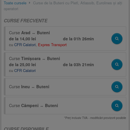
Toate cursele
Curse de la Buteni cu Pletl, Atlassib, Eurolines și alți
operatori
CURSE FRECVENTE
Curse
Arad
↔
Buteni
de la 14,00 lei
de la
01h 26min
cu
CFR Calatori
,
Expres Transport
Curse
Timișoara
↔
Buteni
de la 25,00 lei
de la
03h 21min
cu
CFR Calatori
Curse
Ineu
↔
Buteni
Curse
Câmpeni
↔
Buteni
*Preţ inclusiv TVA - modificări provizorii posibile
CURSE DISPONIBILE