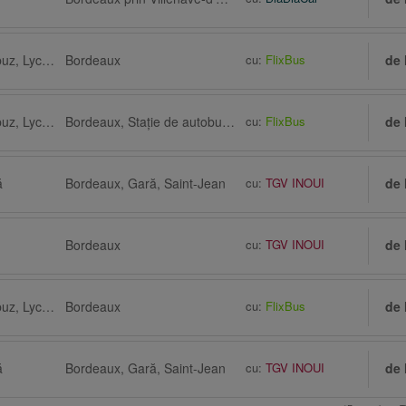
Pau, Staţie de autobuz, Lycée St John Perse
Bordeaux
cu:
FlixBus
de 
Pau, Staţie de autobuz, Lycée St John Perse
Bordeaux, Staţie de autobuz, Floirac Dravemont
cu:
FlixBus
de 
ă
Bordeaux, Gară, Saint-Jean
cu:
TGV INOUI
de 
Bordeaux
cu:
TGV INOUI
de 
Pau, Staţie de autobuz, Lycée St John Perse
Bordeaux
cu:
FlixBus
de 
ă
Bordeaux, Gară, Saint-Jean
cu:
TGV INOUI
de 