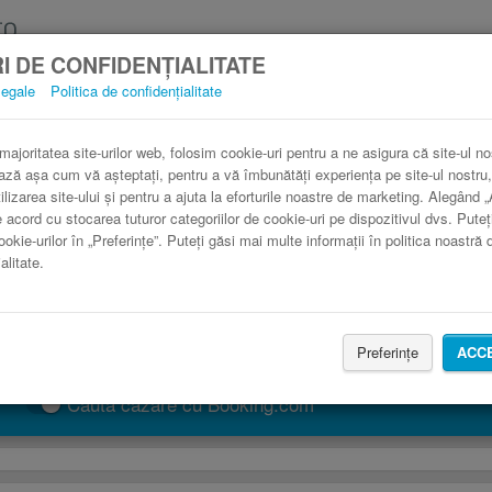
I DE CONFIDENȚIALITATE
legale
Politica de confidențialitate
utocar Bordeaux Pau în comparaţie cu trenu
3 paşi către un bilet de autocar ieftin.
 majoritatea site-urilor web, folosim cookie-uri pentru a ne asigura că site-ul no
ază așa cum vă așteptați, pentru a vă îmbunătăți experiența pe site-ul nostru,
ilizarea site-ului și pentru a ajuta la eforturile noastre de marketing. Alegând 
e acord cu stocarea tuturor categoriilor de cookie-uri pe dispozitivul dvs. Puteț
ookie-urilor în „Preferințe”. Puteți găsi mai multe informații în politica noastră 
alitate.
Preferințe
ACC
CAUTĂ CURSĂ
Caută cazare cu Booking.com