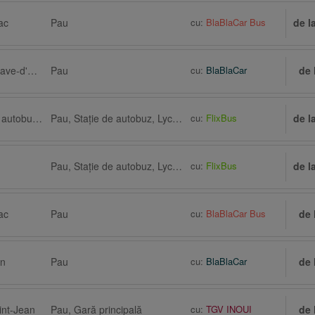
ac
Pau
cu:
BlaBlaCar Bus
de l
Bordeaux prin Villenave-d'Ornon
Pau
cu:
BlaBlaCar
de 
Bordeaux, Staţie de autobuz, Floirac Dravemont
Pau, Staţie de autobuz, Lycée St John Perse
cu:
FlixBus
de l
Pau, Staţie de autobuz, Lycée St John Perse
cu:
FlixBus
de l
ac
Pau
cu:
BlaBlaCar Bus
de 
on
Pau
cu:
BlaBlaCar
de 
int-Jean
Pau, Gară principală
cu:
TGV INOUI
de 