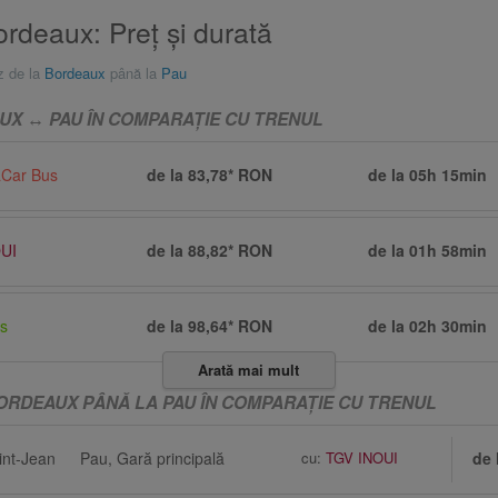
rdeaux: Preţ și durată
z de la
Bordeaux
până la
Pau
X ↔ PAU ÎN COMPARAŢIE CU TRENUL
aCar Bus
de la 83,78* RON
de la
05h 15min
UI
de la 88,82* RON
de la
01h 58min
us
de la 98,64* RON
de la
02h 30min
Arată mai mult
ORDEAUX PÂNĂ LA PAU ÎN COMPARAŢIE CU TRENUL
int-Jean
Pau, Gară principală
cu:
TGV INOUI
de 