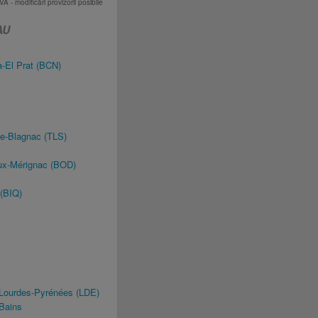
VA - modificări provizorii posibile
AU
-El Prat (BCN)
e-Blagnac (TLS)
ux-Mérignac (BOD)
 (BIQ)
-Lourdes-Pyrénées (LDE)
Bains