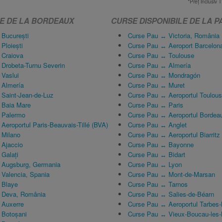
*Preţ inclusiv T
LE DE LA BORDEAUX
CURSE DISPONIBILE DE LA P
București
Curse Pau ↔ Victoria, România
Ploiești
Curse Pau ↔ Aeroport Barcelona
 Craiova
Curse Pau ↔ Toulouse
Drobeta-Turnu Severin
Curse Pau ↔ Almería
Vaslui
Curse Pau ↔ Mondragón
 Almería
Curse Pau ↔ Muret
Saint-Jean-de-Luz
Curse Pau ↔ Aeroportul Toulous
 Baia Mare
Curse Pau ↔ Paris
 Palermo
Curse Pau ↔ Aeroportul Bordea
eroportul Paris-Beauvais-Tillé (BVA)
Curse Pau ↔ Anglet
 Milano
Curse Pau ↔ Aeroportul Biarritz
 Ajaccio
Curse Pau ↔ Bayonne
Galați
Curse Pau ↔ Bidart
 Augsburg, Germania
Curse Pau ↔ Lyon
Valencia, Spania
Curse Pau ↔ Mont-de-Marsan
 Blaye
Curse Pau ↔ Tarnos
 Deva, România
Curse Pau ↔ Salies-de-Béarn
 Auxerre
Curse Pau ↔ Aeroportul Tarbes
 Botoșani
Curse Pau ↔ Vieux-Boucau-les-