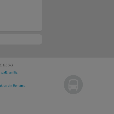
PE BLOG
 toată familia
eak-uri din România