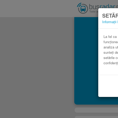
SETĂR
Informații 
A
La fel ca
funcțione
analiza ut
sunteți d
setările c
confidenți