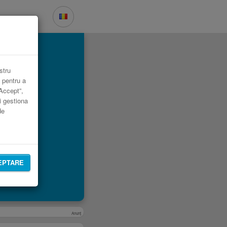
l.
stru
 pentru a
„Accept”,
i gestiona
de
EPTARE
Anunţ