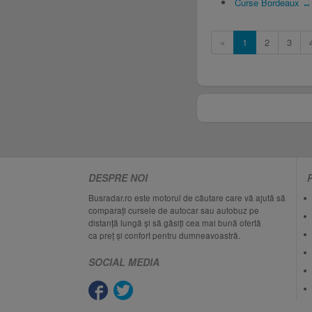
Curse Bordeaux ↔
«
1
2
3
DESPRE NOI
Busradar.ro este motorul de căutare care vă ajută să
comparați cursele de autocar sau autobuz pe
distanță lungă și să găsiți cea mai bună ofertă
ca preț și confort pentru dumneavoastră.
SOCIAL MEDIA