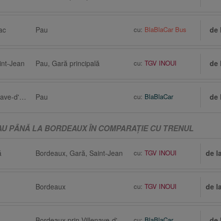
ac
Pau
cu:
BlaBlaCar Bus
de 
int-Jean
Pau, Gară principală
cu:
TGV INOUI
de 
Bordeaux prin Villenave-d'Ornon
Pau
cu:
BlaBlaCar
de 
AU PÂNĂ LA BORDEAUX ÎN COMPARAŢIE CU TRENUL
ă
Bordeaux, Gară, Saint-Jean
cu:
TGV INOUI
de l
Bordeaux
cu:
TGV INOUI
de l
Bordeaux prin Villenave-d'Ornon
cu:
BlaBlaCar
de 