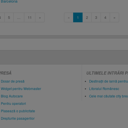
 Barcelona
4
5
...
11
»
«
1
2
3
4
»
PRESĂ
ULTIMELE INTRĂRI 
Dosar de presă
Destinații de iarnă pentru
Widget pentru Webmaster
Litoralul Românesc
Blog Autocare
Cele mai căutate city br
Pentru operatori
Plasează o publicitate
Drepturile pasagerilor