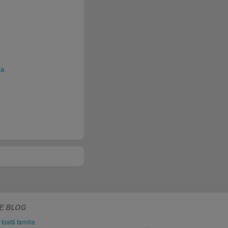
ja
PE BLOG
 toată familia