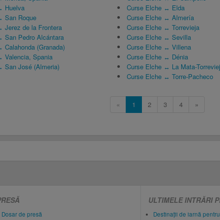
↔ Huelva
Curse Elche ↔ Elda
↔ San Roque
Curse Elche ↔ Almería
 Jerez de la Frontera
Curse Elche ↔ Torrevieja
 San Pedro Alcántara
Curse Elche ↔ Sevilla
↔ Calahonda (Granada)
Curse Elche ↔ Villena
 Valencia, Spania
Curse Elche ↔ Dénia
 San José (Almeria)
Curse Elche ↔ La Mata-Torrevie
Curse Elche ↔ Torre-Pacheco
«
1
2
3
4
»
PRESĂ
ULTIMELE INTRĂRI 
Dosar de presă
Destinații de iarnă pentru