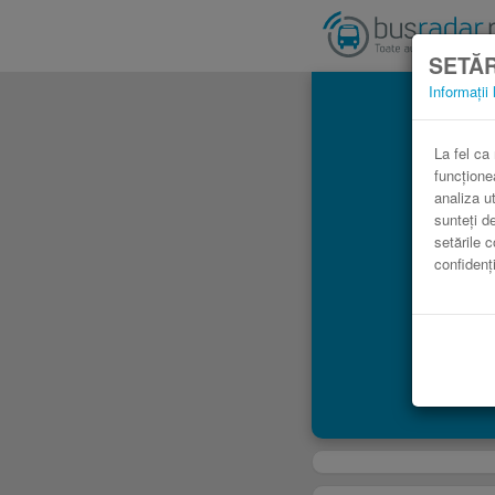
SETĂR
Informații 
Au
La fel ca
funcțione
analiza ut
sunteți d
setările c
confidenți