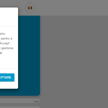
ul.
stru
 pentru a
„Accept”,
i gestiona
de
EPTARE
Anunţ