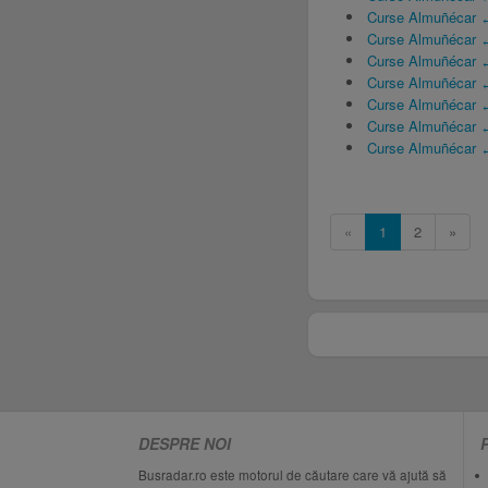
Curse Almuñécar 
Curse Almuñécar 
Curse Almuñécar ↔
Curse Almuñécar ↔
Curse Almuñécar 
Curse Almuñécar ↔
Curse Almuñécar ↔
«
1
2
»
DESPRE NOI
Busradar.ro este motorul de căutare care vă ajută să