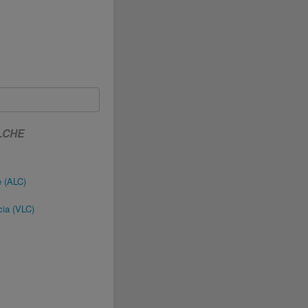
LCHE
e (ALC)
cia (VLC)