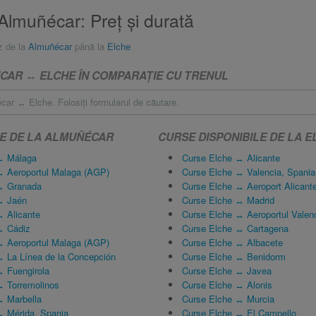
Almuñécar: Preţ și durată
z de la
Almuñécar
până la
Elche
AR ↔ ELCHE ÎN COMPARAŢIE CU TRENUL
ar ↔ Elche. Folosiţi formularul de căutare.
LE DE LA ALMUÑÉCAR
CURSE DISPONIBILE DE LA E
↔ Málaga
Curse Elche ↔ Alicante
 Aeroportul Malaga (AGP)
Curse Elche ↔ Valencia, Spania
↔ Granada
Curse Elche ↔ Aeroport Alicant
↔ Jaén
Curse Elche ↔ Madrid
 Alicante
Curse Elche ↔ Aeroportul Valen
↔ Cádiz
Curse Elche ↔ Cartagena
 Aeroportul Malaga (AGP)
Curse Elche ↔ Albacete
 La Línea de la Concepción
Curse Elche ↔ Benidorm
 Fuengirola
Curse Elche ↔ Javea
 Torremolinos
Curse Elche ↔ Alonis
↔ Marbella
Curse Elche ↔ Murcia
 Mérida, Spania
Curse Elche ↔ El Campello