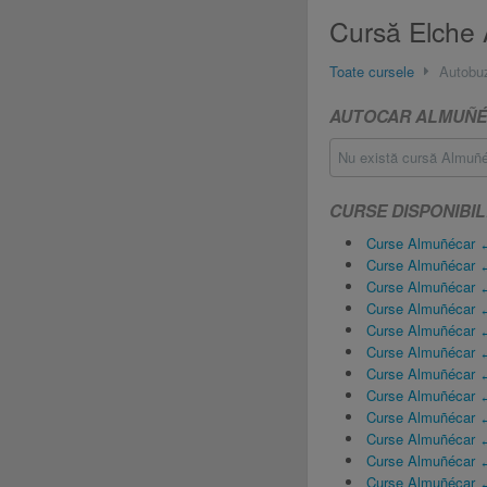
Cursă Elche 
Toate cursele
Autobu
AUTOCAR ALMUÑÉC
Nu există cursă Almuñéc
CURSE DISPONIBI
Curse Almuñécar 
Curse Almuñécar ↔
Curse Almuñécar 
Curse Almuñécar 
Curse Almuñécar ↔
Curse Almuñécar 
Curse Almuñécar ↔
Curse Almuñécar ↔
Curse Almuñécar ↔
Curse Almuñécar ↔
Curse Almuñécar 
Curse Almuñécar ↔