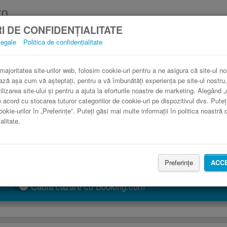
I DE CONFIDENȚIALITATE
legale
Politica de confidențialitate
tocar Almuñécar Elche în comparaţie cu tren
3 paşi către un bilet de autocar ieftin.
 majoritatea site-urilor web, folosim cookie-uri pentru a ne asigura că site-ul no
ază așa cum vă așteptați, pentru a vă îmbunătăți experiența pe site-ul nostru,
ilizarea site-ului și pentru a ajuta la eforturile noastre de marketing. Alegând 
e acord cu stocarea tuturor categoriilor de cookie-uri pe dispozitivul dvs. Puteț
ookie-urilor în „Preferințe”. Puteți găsi mai multe informații în politica noastră 
alitate.
Preferințe
ACC
CAUTĂ CURSĂ
Caută cazare cu Booking.com