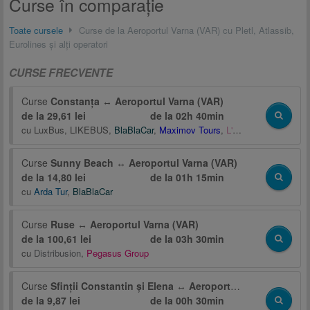
Curse în comparaţie
Toate cursele
Curse de la Aeroportul Varna (VAR) cu Pletl, Atlassib,
Eurolines și alți operatori
CURSE FRECVENTE
Curse
Constanța
↔
Aeroportul Varna (VAR)
de la 29,61 lei
de la
02h 40min
cu
LuxBus
,
LIKEBUS
,
BlaBlaCar
,
Maximov Tours
,
L'Aurora Viaggi
Curse
Sunny Beach
↔
Aeroportul Varna (VAR)
de la 14,80 lei
de la
01h 15min
cu
Arda Tur
,
BlaBlaCar
Curse
Ruse
↔
Aeroportul Varna (VAR)
de la 100,61 lei
de la
03h 30min
cu
Distribusion
,
Pegasus Group
Curse
Sfinții Constantin și Elena
↔
Aeroportul Varna (VAR)
de la 9,87 lei
de la
00h 30min