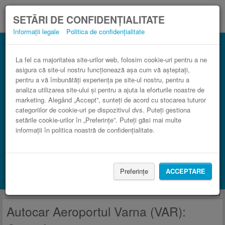
SETĂRI DE CONFIDENȚIALITATE
Informații legale
Politica de confidențialitate
Curse Aeroportul Varna (VAR)
3 paşi către un bilet de autocar ieftin.
La fel ca majoritatea site-urilor web, folosim cookie-uri pentru a ne
asigura că site-ul nostru funcționează așa cum vă așteptați,
pentru a vă îmbunătăți experiența pe site-ul nostru, pentru a
analiza utilizarea site-ului și pentru a ajuta la eforturile noastre de
marketing. Alegând „Accept”, sunteți de acord cu stocarea tuturor
categoriilor de cookie-uri pe dispozitivul dvs. Puteți gestiona
setările cookie-urilor în „Preferințe”. Puteți găsi mai multe
informații în politica noastră de confidențialitate.
CAUTĂ CURSĂ
Preferințe
ACCEPTARE
Caută cazare cu Booking.com
Anunţ
Autocar Aeroportul Varna (VAR):