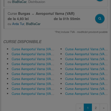
cu
BlaBlaCar
,
Distribusion
Curse
Burgas
↔
Aeroportul Varna (VAR)
de la 4,93 lei
de la
01h 55min
cu
Arda Tur
,
BlaBlaCar
*Preţ inclusiv TVA - modificări provizorii posibile
CURSE DISPONIBILE
Curse Aeroportul Varna (VAR) ↔ Constanța, România
Curse Aeroportul Varna (VAR) ↔ Sveti Vlas
Curse Aeroportul Varna (VAR) ↔ Sunny Beach
Curse Aeroportul Varna (VAR) ↔ Mangalia
Curse Aeroportul Varna (VAR) ↔ Ruse, Bulgaria
Curse Aeroportul Varna (VAR) ↔ Tărgoviște, Bulgaria
Curse Aeroportul Varna (VAR) ↔ Sfinții Constantin și Elena
Curse Aeroportul Varna (VAR) ↔ Elenite
Curse Aeroportul Varna (VAR) ↔ Burgas
Curse Aeroportul Varna (VAR) ↔ Aeroportul Burgas (BOJ)
Curse Aeroportul Varna (VAR) ↔ Eforie Sud
Curse Aeroportul Varna (VAR) ↔ Sunny Beach
Curse Aeroportul Varna (VAR) ↔ București
Curse Aeroportul Varna (VAR) ↔ Pomorie
Curse Aeroportul Varna (VAR) ↔ Vama Veche
Curse Aeroportul Varna (VAR) ↔ Burgas
Curse Aeroportul Varna (VAR) ↔ Nisipurile de Aur
Curse Aeroportul Varna (VAR) ↔ Nesebăr
Curse Aeroportul Varna (VAR) ↔ Eforie Nord
Curse Aeroportul Varna (VAR) ↔ Biala
«
1
2
»